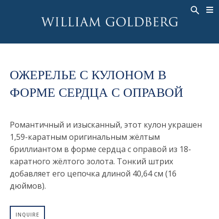
BACK
BACK
BACK
ЭКСКЛЮЗИВНЫЕ ЮВЕЛИРНЫЕ
ASHOKA
ИСТОРИЯ
ЮВЕЛИРНЫЕ ИЗДЕЛИЯ
®
УКРАШЕНИЯ
СВАДЕБНАЯ КОЛЛЕКЦИЯ
ОКОЛО
КОЛЬЦА
ОЖЕРЕЛЬЕ С КУЛОНОМ В
КОЛЬЦА
ASHOKA
®
МУЖСКОЕ КОЛЬЦО
ФОРМЕ СЕРДЦА С ОПРАВОЙ
BANDS
КОЛЬЕ
MEN'S RINGS
ПОДВЕСКИ
Романтичный и изысканный, этот кулон украшен
КОЛЬЕ
СЕРЬГИ
1,59-каратным оригинальным жёлтым
ПОДВЕСКИ
бриллиантом в форме сердца с оправой из 18-
БРАСЛЕТЫ
СЕРЬГИ
каратного жёлтого золота. Тонкий штрих
НАРУЧНЫЕ ЧАСЫ
добавляет его цепочка длиной 40,64 см (16
БРАСЛЕТЫ
ФАНТАЗИЙНЫЕ ЦВЕТА
дюймов).
TALISMAN
НАРУЧНЫЕ ЧАСЫ
INQUIRE