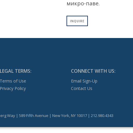
микро-паве.
INQUIRE
LEGAL TERMS:
CONNECT WITH US:
Terms of Use
Email Sign-Up
Privacy Policy
Contact Us
erg Way | 589 Fifth Avenue | New York, NY 10017 | 212.980.4343