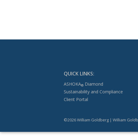
QUICK LINKS:
ASHOKA
Diamond
®
Sustainability and Compliance
Client Portal
©2026 William Goldberg | William Goldb