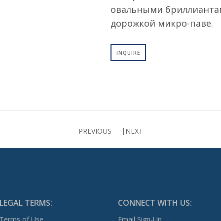
овальными бриллиантам
дорожкой микро-паве.
INQUIRE
PREVIOUS
NEXT
LEGAL TERMS:
CONNECT WITH US:
Terms of Use
Email Sign-Up