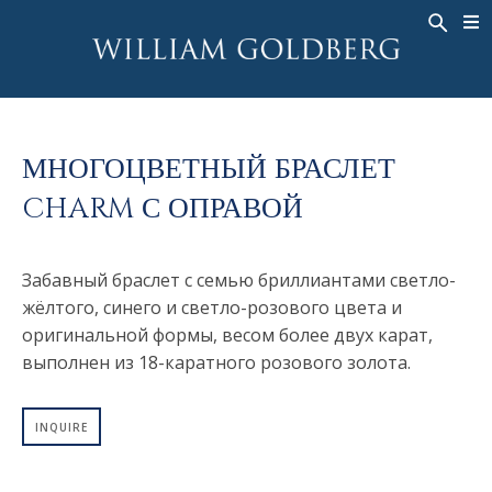
BACK
BACK
BACK
ЭКСКЛЮЗИВНЫЕ ЮВЕЛИРНЫЕ
ASHOKA
ИСТОРИЯ
ЮВЕЛИРНЫЕ ИЗДЕЛИЯ
®
УКРАШЕНИЯ
СВАДЕБНАЯ КОЛЛЕКЦИЯ
ОКОЛО
КОЛЬЦА
МНОГОЦВЕТНЫЙ БРАСЛЕТ
КОЛЬЦА
ASHOKA
®
МУЖСКОЕ КОЛЬЦО
CHARM С ОПРАВОЙ
BANDS
КОЛЬЕ
MEN'S RINGS
ПОДВЕСКИ
Забавный браслет с семью бриллиантами светло-
КОЛЬЕ
СЕРЬГИ
жёлтого, синего и светло-розового цвета и
ПОДВЕСКИ
оригинальной формы, весом более двух карат,
БРАСЛЕТЫ
СЕРЬГИ
выполнен из 18-каратного розового золота.
НАРУЧНЫЕ ЧАСЫ
БРАСЛЕТЫ
ФАНТАЗИЙНЫЕ ЦВЕТА
INQUIRE
TALISMAN
НАРУЧНЫЕ ЧАСЫ