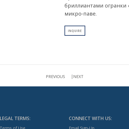
бриллиантами огранки
микро-паве.
INQUIRE
PREVIOUS
NEXT
LEGAL TERMS:
CONNECT WITH US:
Terms of Use
Email Sign-Up