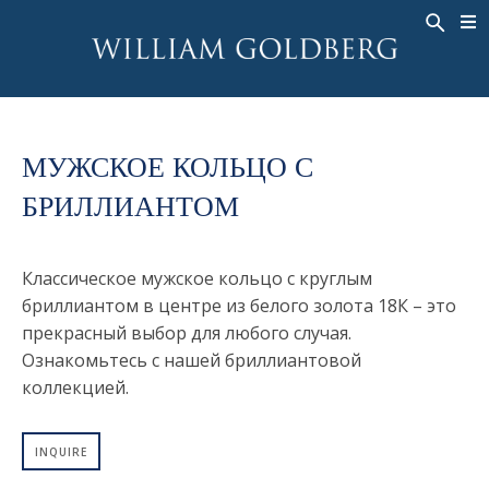
BACK
BACK
BACK
ЭКСКЛЮЗИВНЫЕ ЮВЕЛИРНЫЕ
ASHOKA
ИСТОРИЯ
ЮВЕЛИРНЫЕ ИЗДЕЛИЯ
®
УКРАШЕНИЯ
СВАДЕБНАЯ КОЛЛЕКЦИЯ
ОКОЛО
КОЛЬЦА
МУЖСКОЕ КОЛЬЦО С
КОЛЬЦА
ASHOKA
®
МУЖСКОЕ КОЛЬЦО
БРИЛЛИАНТОМ
BANDS
КОЛЬЕ
MEN'S RINGS
ПОДВЕСКИ
Классическое мужское кольцо с круглым
КОЛЬЕ
СЕРЬГИ
бриллиантом в центре из белого золота 18К – это
ПОДВЕСКИ
прекрасный выбор для любого случая.
БРАСЛЕТЫ
СЕРЬГИ
Ознакомьтесь с нашей бриллиантовой
НАРУЧНЫЕ ЧАСЫ
коллекцией.
БРАСЛЕТЫ
ФАНТАЗИЙНЫЕ ЦВЕТА
TALISMAN
INQUIRE
НАРУЧНЫЕ ЧАСЫ