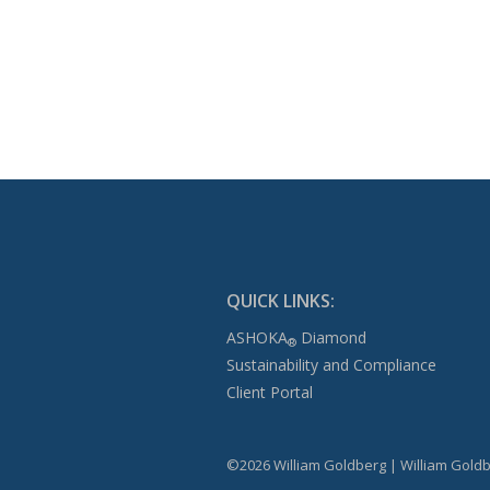
QUICK LINKS:
ASHOKA
Diamond
®
Sustainability and Compliance
Client Portal
©2026 William Goldberg | William Goldb