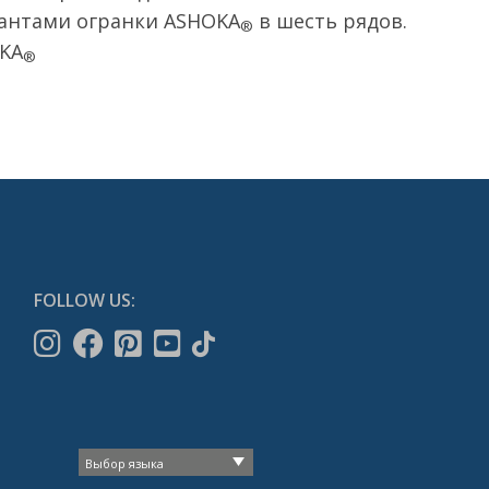
антами огранки ASHOKA
в шесть рядов.
®
OKA
®
FOLLOW US: