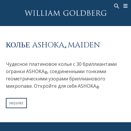
BACK
BACK
BACK
ЭКСКЛЮЗИВНЫЕ ЮВЕЛИРНЫЕ
ASHOKA
ИСТОРИЯ
ЮВЕЛИРНЫЕ ИЗДЕЛИЯ
®
УКРАШЕНИЯ
СВАДЕБНАЯ КОЛЛЕКЦИЯ
ОКОЛО
КОЛЬЦА
КОЛЬЕ ASHOKA
MAIDEN
КОЛЬЦА
ASHOKA
®
®
МУЖСКОЕ КОЛЬЦО
BANDS
КОЛЬЕ
Чудесное платиновое колье с 30 бриллиантами
MEN'S RINGS
ПОДВЕСКИ
огранки ASHOKA
, соединенными тонкими
®
КОЛЬЕ
геометрическими узорами бриллианового
СЕРЬГИ
ПОДВЕСКИ
микропаве. Откройте для себя ASHOKA
®
БРАСЛЕТЫ
СЕРЬГИ
НАРУЧНЫЕ ЧАСЫ
INQUIRE
БРАСЛЕТЫ
ФАНТАЗИЙНЫЕ ЦВЕТА
TALISMAN
НАРУЧНЫЕ ЧАСЫ