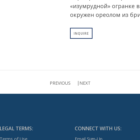
«изумрудной» огранке в
окружен ореолом из бр
INQUIRE
PREVIOUS
NEXT
LEGAL TERMS:
CONNECT WITH US:
Terms of Use
Email Sign-Up